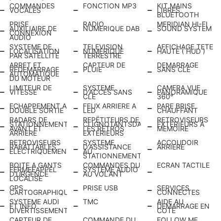
COMMANDES
FONCTION MP3
KIT MAINS
VOCALES
LIBRES
BLUETOOTH
PRISE
RADIO
MERIDIAN HI-FI
AUXILIAIRE DE
NUMERIQUE DAB
SOUND SYSTEM
CONNEXION
AUDIO
SYSTEME DE
TELEVISION
AFFICHAGE TETE
LOCALISATION
NUMERIQUE
HAUTE ( HUD )
PAR SATELLITE
TERRESTRE
ARRET ET
CAPTEUR DE
DEMARRAGE
REDEMARRAGE
PLUIE
SANS CLE
AUTOMATIQUE
DU MOTEUR
LIMITEUR DE
SYSTEME
CAMERA VUE
VITESSE
D'ACCES SANS
PANORAMIQUE
CLE
360°
ECHAPPEMENT A
FEUX ARRIERE A
PARE BRISE
DOUBLE SORTIE
LED
CHAUFFANT
RADARS DE
REPËTITEURS DE
RETROVISEURS
STATIONNEMENT
CLIGNOTANTSDANS
EXTERIEURS A
AVANT ET
LES RETROS
MEMOIRE
ARRIERE
EXTERIEURS
RETROVISEURS
SYSTEME
ACCOUDOIR
RABATTABLES
D'ASSISTANCE
ARRIERE
ELECTRIQUEMENT
AU
STATIONNEMENT
BOITE A GANTS
COMMANDES DU
ECRAN TACTILE
FERMEEAPPEL
SYSTEME AUDIO
D'URGENCE
AU VOLANT
LOCALISE
GPS
PRISE USB
SERVICES
CARTOGRAPHIQUE
CONNECTES
SYSTEME AUDI
TMC
AIDE AU
ET INFO
DEMARRAGE EN
DIVERTISSEMENT
COTE
CAPTEUR DE
COMMANDE DU
FOLLOW ME