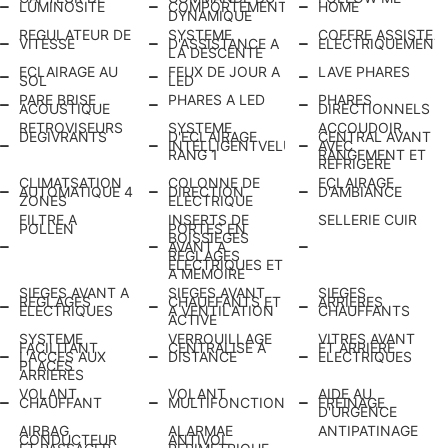
LUMINOSITE
COMPORTEMENT
HOME
DYNAMIQUE
REGULATEUR DE
SYSTEME
COFFRE ASSISTE
VITESSE
D'ASSISTANCE A
ELECTRIQUEMENT
LA DESCENTE
ECLAIRAGE AU
FEUX DE JOUR A
LAVE PHARES
SOL
LED
PARE BRISE
PHARES A LED
PHARES
ACOUSTIQUE
DIRECTIONNELS
RETROVISEURS
SYSTEME
ACCOUDOIR
DEGIVRANTS
D'ECLAIRAGE
CENTRAL AVANT
INTELLIGENTVELUM
AVEC
RANG 1
RANGEMENT ET
REFRIGERE
CLIMATSATION
COLONNE DE
ECLAIRAGE
AUTOMATIQUE 4
DIRECTION
D'AMBIANCE
ZONES
ELECTRIQUE
FILTRE A
INSERTS DE
SELLERIE CUIR
POLLEN
PORTES EN
BOISSIEGES
AVANT A
REGLAGES
ELECTRIQUES ET
A MEMOIRE
SIEGES AVANT A
SIEGES AVANT
SIEGES
REGLAGES
CHAUFFANTS ET
ARRIERES
ELECTRIQUES
A VENTILATION
CHAUFFANTS
ACTIVE
SYSTEME
VERROUILLAGE
VITRES AVANT
FACILITANT
CENTRALISE A
ET ARRIERE
L'ACCES AUX
DISTANCE
ELECTRIQUES
PLACES
ARRIERES
VOLANT
VOLANT
AIDE AU
CHAUFFANT
MULTIFONCTIONS
FREINAGE
D'URGENCE
AIRBAG
ALARMAE
ANTIPATINAGE
CONDUCTEUR
ANTIVOL