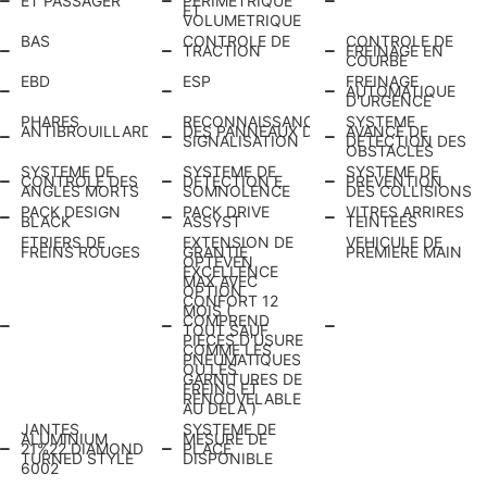
ET PASSAGER
PERIMETRIQUE
ET
VOLUMETRIQUE
BAS
CONTROLE DE
CONTROLE DE
TRACTION
FREINAGE EN
COURBE
EBD
ESP
FREINAGE
AUTOMATIQUE
D'URGENCE
PHARES
RECONNAISSANCE
SYSTEME
ANTIBROUILLARD
DES PANNEAUX DE
AVANCE DE
SIGNALISATION
DETECTION DES
OBSTACLES
SYSTEME DE
SYSTEME DE
SYSTEME DE
CONTROLE DES
DETECTION E
PREVENTION
ANGLES MORTS
SOMNOLENCE
DES COLLISIONS
PACK DESIGN
PACK DRIVE
VITRES ARRIRES
BLACK
ASSYST
TEINTEES
ETRIERS DE
EXTENSION DE
VEHICULE DE
FREINS ROUGES
GRANTIE
PREMIERE MAIN
OPTEVEN
EXCELLENCE
MAX AVEC
OPTION
CONFORT 12
MOIS (
COMPREND
TOUT SAUF
PIECES D'USURE
COMME LES
PNEUMATIQUES
OU LES
GARNITURES DE
FREINS ET
RENOUVELABLE
AU DELA )
JANTES
SYSTEME DE
ALUMINIUM
MESURE DE
21%22 DIAMOND
PLACE
TURNED STYLE
DISPONIBLE
6002