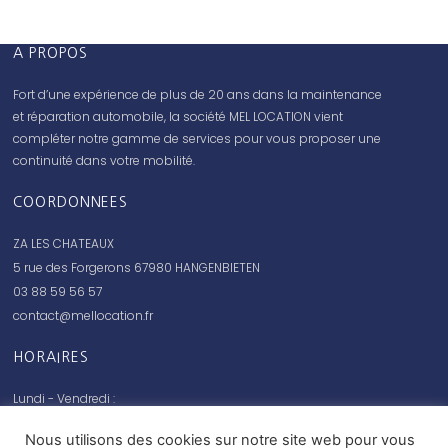
A PROPOS
Fort d’une expérience de plus de 20 ans dans la maintenance
et réparation automobile, la société MEL LOCATION vient
compléter notre gamme de services pour vous proposer une
continuité dans votre mobilité.
COORDONNEES
ZA LES CHATEAUX
5 rue des Forgerons 67980 HANGENBIETEN
03 88 59 56 57
contact@mellocation.fr
HORAIRES
Lundi - Vendredi :
08:00 - 12:00 // 14:00 - 18:00
Nous utilisons des cookies sur notre site web pour vous
Samedi - Dimanche :