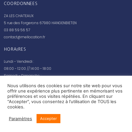
COORDONNEES
ZA LES CHATEAUX
5 rue des Forgerons 67980 HANGENBIETEN
03 88 59 56 57
contact@mellocation.fr
HORAIRES
Lundi - Vendredi :
08:00 - 12:00 // 14:00 - 18:00
Samedi - Dimanche :
fermé
Nous utilisons des cookies sur notre site web pour vous
offrir une expérience plus pertinente en mémorisant vos
préférences et vos visites répétées. En cliquant sur
"Accepter", vous consentez à l'utilisation de TOUS les
cookies.
© Mel location 2020 –
Mentions légales
Paramètres
Accepter