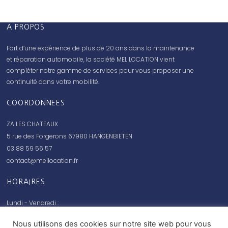
A PROPOS
Fort d’une expérience de plus de 20 ans dans la maintenance
et réparation automobile, la société MEL LOCATION vient
compléter notre gamme de services pour vous proposer une
continuité dans votre mobilité.
COORDONNEES
ZA LES CHATEAUX
5 rue des Forgerons 67980 HANGENBIETEN
03 88 59 56 57
contact@mellocation.fr
HORAIRES
Lundi - Vendredi :
08:00 - 12:00 // 14:00 - 18:00
Nous utilisons des cookies sur notre site web pour vous
Samedi - Dimanche :