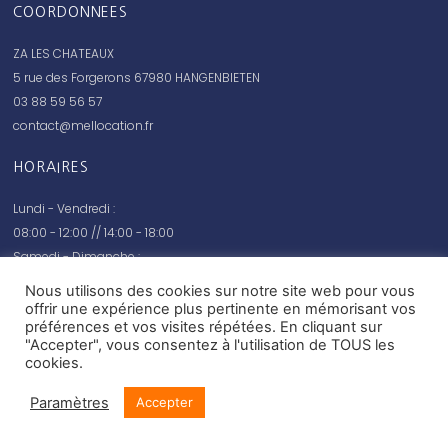
COORDONNEES
ZA LES CHATEAUX
5 rue des Forgerons 67980 HANGENBIETEN
03 88 59 56 57
contact@mellocation.fr
HORAIRES
Lundi - Vendredi :
08:00 - 12:00 // 14:00 - 18:00
Samedi - Dimanche :
fermé
Nous utilisons des cookies sur notre site web pour vous
offrir une expérience plus pertinente en mémorisant vos
préférences et vos visites répétées. En cliquant sur
"Accepter", vous consentez à l'utilisation de TOUS les
cookies.
© Mel location 2020 –
Mentions légales
Paramètres
Accepter