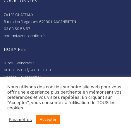
COORDONNEES
ZA LES CHATEAUX
5 rue des Forgerons 67980 HANGENBIETEN
03 88 59 56 57
contact@mellocation.fr
HORAIRES
Lundi - Vendredi :
08:00 - 12:00 // 14:00 - 18:00
Samedi - Dimanche :
fermé
Nous utilisons des cookies sur notre site web pour vous
offrir une expérience plus pertinente en mémorisant vos
préférences et vos visites répétées. En cliquant sur
"Accepter", vous consentez à l'utilisation de TOUS les
cookies.
© Mel location 2020 –
Mentions légales
Paramètres
Accepter