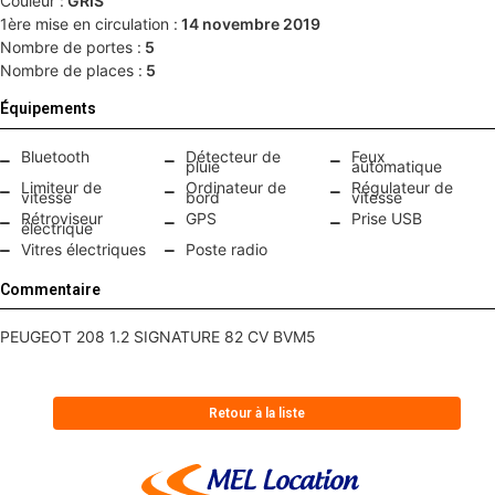
Couleur :
GRIS
1ère mise en circulation :
14 novembre 2019
Nombre de portes :
5
Nombre de places :
5
Équipements
Bluetooth
Détecteur de
Feux
pluie
automatique
Limiteur de
Ordinateur de
Régulateur de
vitesse
bord
vitesse
Rétroviseur
GPS
Prise USB
électrique
Vitres électriques
Poste radio
Commentaire
PEUGEOT 208 1.2 SIGNATURE 82 CV BVM5
Retour à la liste