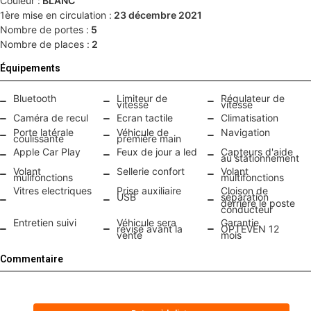
Couleur :
BLANC
1ère mise en circulation :
23 décembre 2021
Nombre de portes :
5
Nombre de places :
2
Équipements
Bluetooth
Limiteur de
Régulateur de
vitesse
vitesse
Caméra de recul
Ecran tactile
Climatisation
Porte latérale
Véhicule de
Navigation
coulissante
première main
Apple Car Play
Feux de jour a led
Capteurs d'aide
au stationnement
Volant
Sellerie confort
Volant
mulifonctions
multifonctions
Vitres electriques
Prise auxiliaire
Cloison de
USB
séparation
derrière le poste
conducteur
Entretien suivi
Véhicule sera
Garantie
révisé avant la
OPTEVEN 12
vente
mois
Commentaire